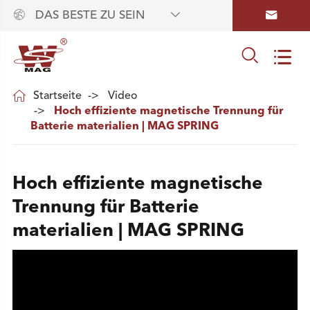



DAS BESTE ZU SEIN



Startseite
Video
Hoch effiziente magnetische Trennung für
Batterie materialien | MAG SPRING
Hoch effiziente magnetische
Trennung für Batterie
materialien | MAG SPRING