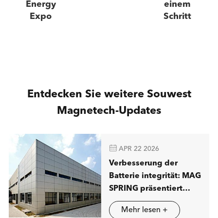
Energy
einem
Expo
Schritt
Entdecken Sie weitere Souwest
Magnetech-Updates

APR 22 2026
Verbesserung der
Batterie integrität: MAG
SPRING präsentiert
fortschritt liche
Mehr lesen +
Lösungen für