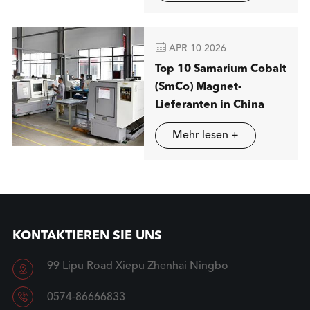
magnetische Trennung
in Stuttgart

APR 10 2026
Top 10 Samarium Cobalt
(SmCo) Magnet-
Lieferanten in China
Mehr lesen +
KONTAKTIEREN SIE UNS
99 Lipu Road Xiepu Zhenhai Ningbo


0574-86666833