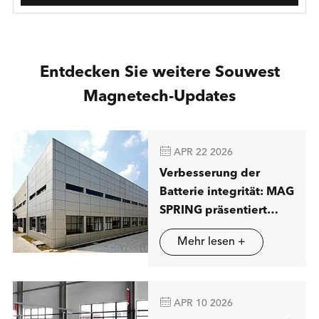
Entdecken Sie weitere Souwest
Magnetech-Updates

APR 22 2026
Verbesserung der
Batterie integrität: MAG
SPRING präsentiert
fortschritt liche
Mehr lesen +
Lösungen für
magnetische Trennung
in Stuttgart

APR 10 2026