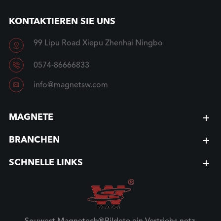
KONTAKTIEREN SIE UNS
99 Lipu Road Xiepu Zhenhai Ningbo


0574-86666833

info@magnetsw.com
MAGNETE
BRANCHEN
SCHNELLE LINKS