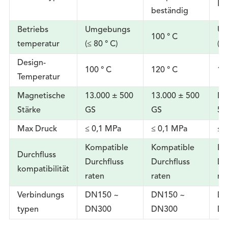
Re
beständig
Betriebs
Umgebungs
Um
100 ° C
temperatur
(≤ 80 ° C)
(≤ 
Design-
100 ° C
120 ° C
10
Temperatur
Magnetische
13.000 ± 500
13.000 ± 500
Ma
Stärke
GS
GS
50
Max Druck
≤ 0,1 MPa
≤ 0,1 MPa
≤ 
Kompatible
Kompatible
Ko
Durchfluss
Durchfluss
Durchfluss
Du
kompatibilität
raten
raten
ra
Verbindungs
DN150 ~
DN150 ~
DN
typen
DN300
DN300
DN