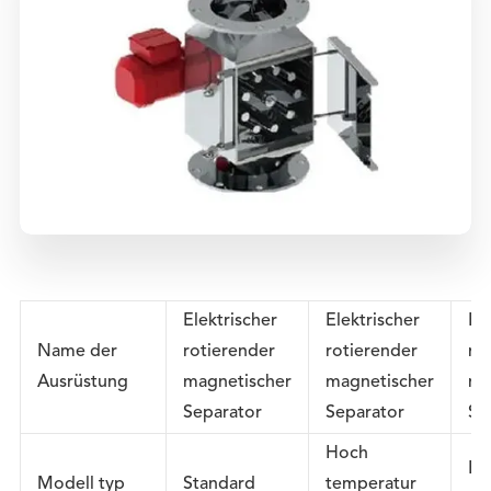
Elektrischer
Elektrischer
El
Name der
rotierender
rotierender
ro
Ausrüstung
magnetischer
magnetischer
ma
Separator
Separator
Se
Hoch
Ei
Modell typ
Standard
temperatur