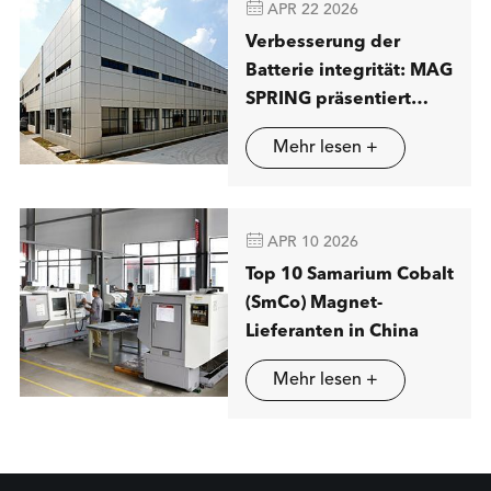

APR 22 2026
Verbesserung der
Batterie integrität: MAG
SPRING präsentiert
fortschritt liche
Mehr lesen +
Lösungen für
magnetische Trennung
in Stuttgart

APR 10 2026
Top 10 Samarium Cobalt
(SmCo) Magnet-
Lieferanten in China
Mehr lesen +