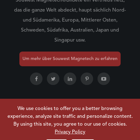
Souwest Magnetech®Bildete ein Vertriebs netz,
das die ganze Welt abdeckt, haupt sächlich Nord-
und Südamerika, Europa, Mittlerer Osten,
Schweden, Südafrika, Australien, Japan und
Singapur usw.
Um mehr über Souwest Magnetech zu erfahren
We use cookies to offer you a better browsing
Urheberrecht ©
NINGBO SOUWEST MAGNETECH
experience, analyze site traffic and personalize content.
DEVELOPMENT CO.,LTD.
Alle Rechte vorbehalten.
By using this site, you agree to our use of cookies.
Sitemap
|
Datenschutzrichtlinie
Privacy Policy