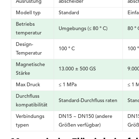
Ausrüstung
abscheider
absc
Modell typ
Standard
Einf
Betriebs
Umgebungs (≤ 80 ° C)
80 ° 
temperatur
Design-
100 ° C
100 
Temperatur
Magnetische
13.000 ± 500 GS
9.00
Stärke
Max Druck
≤ 1 MPa
≤ 1 
Durchfluss
Standard-Durchfluss raten
Stan
kompatibilität
Verbindungs
DN15 ~ DN150 (andere
DN15
typen
Größen verfügbar)
Größ