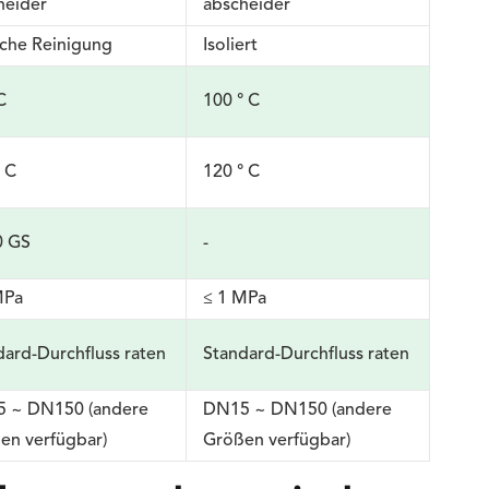
heider
abscheider
ache Reinigung
Isoliert
C
100 ° C
° C
120 ° C
0 GS
-
MPa
≤ 1 MPa
dard-Durchfluss raten
Standard-Durchfluss raten
 ~ DN150 (andere
DN15 ~ DN150 (andere
en verfügbar)
Größen verfügbar)