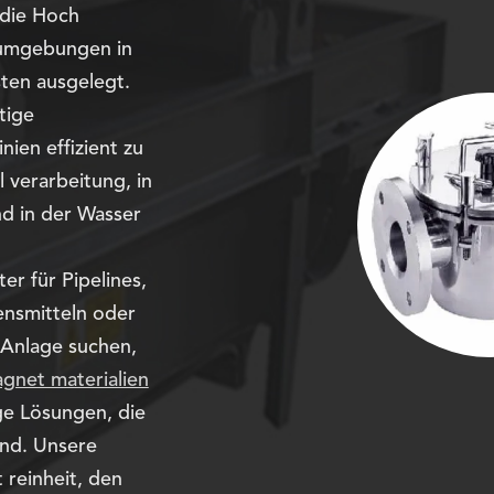
 die Hoch
e umgebungen in
ten ausgelegt.
tige
nien effizient zu
 verarbeitung, in
d in der Wasser
er für Pipelines,
ensmitteln oder
 Anlage suchen,
gnet materialien
ige Lösungen, die
ind. Unsere
 reinheit, den