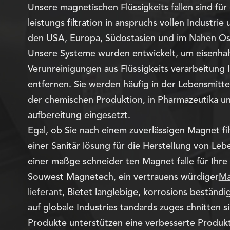
Unsere magnetischen Flüssigkeits fallen sind für
leistungs filtration in anspruchs vollen Industri
den USA, Europa, Südostasien und im Nahen Os
Unsere Systeme wurden entwickelt, um eisenhal
Verunreinigungen aus Flüssigkeits verarbeitung li
entfernen. Sie werden häufig in der Lebensmittel
der chemischen Produktion, in Pharmazeutika un
aufbereitung eingesetzt.
Egal, ob Sie nach einem zuverlässigen Magnet filt
einer Sanitär lösung für die Herstellung von Leb
einer maßge schneider ten Magnet falle für Ihre
Souwest Magnetech, ein vertrauens würdiger
Ma
lieferant
, Bietet langlebige, korrosions beständ
auf globale Industries tandards zuges chnitten s
Produkte unterstützen eine verbesserte Produkt