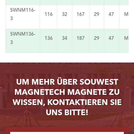
SWNM116-
116
32
167
29
47
M12
3
SWNM136-
136
34
187
29
47
M12
3
UM MEHR ÜBER SOUWEST
MAGNETECH MAGNETE ZU
WISSEN, KONTAKTIEREN SIE
UNS BITTE!