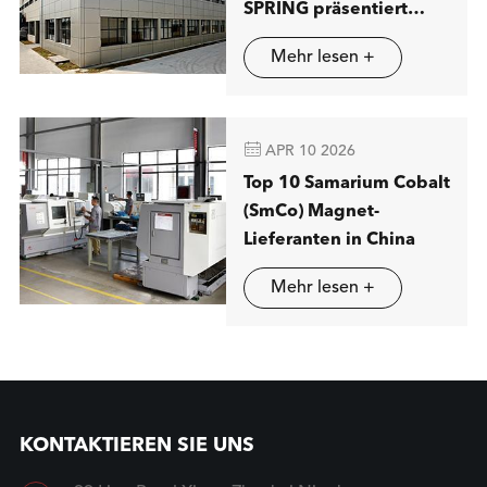
SPRING präsentiert
fortschritt liche
Mehr lesen +
Lösungen für
magnetische Trennung
in Stuttgart

APR 10 2026
Top 10 Samarium Cobalt
(SmCo) Magnet-
Lieferanten in China
Mehr lesen +
KONTAKTIEREN SIE UNS