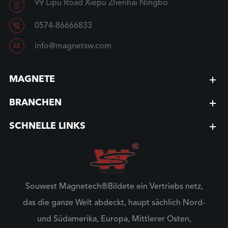
99 Lipu Road Xiepu Zhenhai Ningbo


0574-86666833

info@magnetsw.com
MAGNETE
BRANCHEN
SCHNELLE LINKS
Souwest Magnetech®Bildete ein Vertriebs netz,
das die ganze Welt abdeckt, haupt sächlich Nord-
und Südamerika, Europa, Mittlerer Osten,