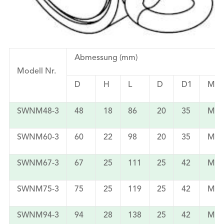
Abmessung (mm)
Modell Nr.
D
H
L
D
D1
M
SWNM48-3
48
18
86
20
35
M8
SWNM60-3
60
22
98
20
35
M8
SWNM67-3
67
25
111
25
42
M10
SWNM75-3
75
25
119
25
42
M10
SWNM94-3
94
28
138
25
42
M10