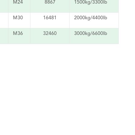
M24
8867
1500kg/3300lb
M30
16481
2000kg/4400lb
M36
32460
3000kg/6600lb