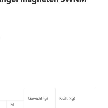
n Angel magneten SWNM
Gewicht (g)
Kraft (kg)
M