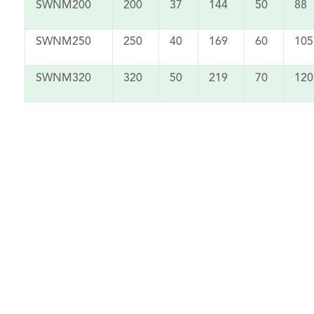
SWNM200
200
37
144
50
88
SWNM250
250
40
169
60
105
SWNM320
320
50
219
70
120