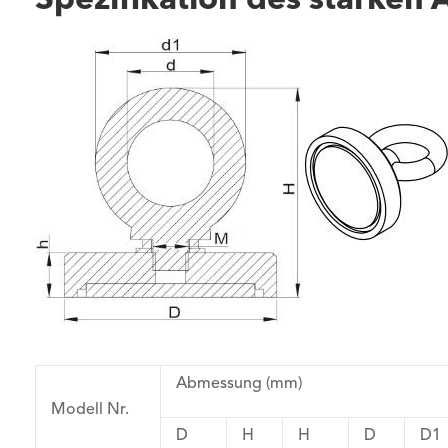
Spezifikation des starke
Abmessung (mm)
Modell Nr.
D
H
H
D
D1