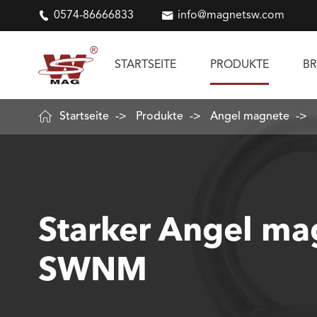

0574-86666833

info@magnetsw.com
STARTSEITE
PRODUKTE
B

Startseite
Produkte
Angel magnete
Starker Angel ma
SWNM