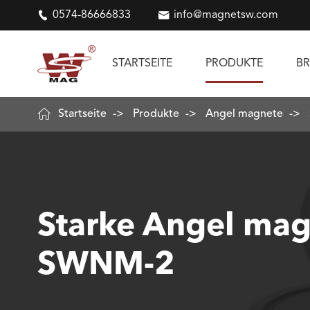

0574-86666833

info@magnetsw.com
STARTSEITE
PRODUKTE
B

Startseite
Produkte
Angel magnete
Starke Angel mag
SWNM-2