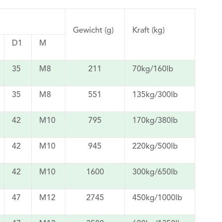
Gewicht (g)
Kraft (kg)
D1
M
35
M8
211
70kg/160lb
35
M8
551
135kg/300lb
42
M10
795
170kg/380lb
42
M10
945
220kg/500lb
42
M10
1600
300kg/650lb
47
M12
2745
450kg/1000lb