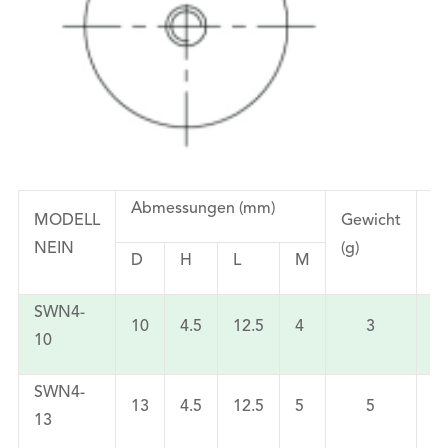
Abmessungen (mm)
MODELL
Gewicht
Kr
NEIN
(g)
(k
D
H
L
M
SWN4-
10
4.5
12.5
4
3
2
10
SWN4-
13
4.5
12.5
5
5
6
13