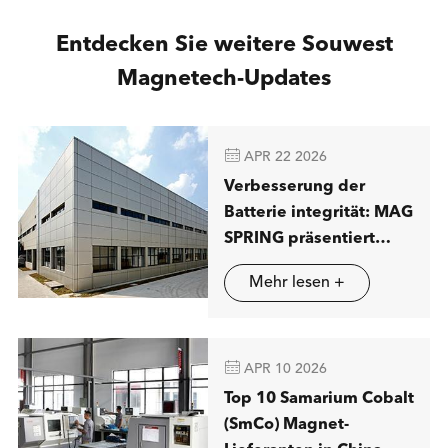
Entdecken Sie weitere Souwest
Magnetech-Updates

APR 22 2026
Verbesserung der
Batterie integrität: MAG
SPRING präsentiert
fortschritt liche
Mehr lesen +
Lösungen für
magnetische Trennung
in Stuttgart

APR 10 2026
Top 10 Samarium Cobalt
(SmCo) Magnet-