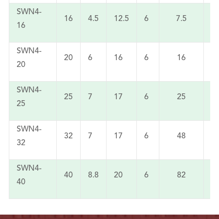
SWN4-
16
4.5
12.5
6
7.5
9
16
SWN4-
20
6
16
6
16
1
20
SWN4-
25
7
17
6
25
2
25
SWN4-
32
7
17
6
48
3
32
SWN4-
40
8.8
20
6
82
40