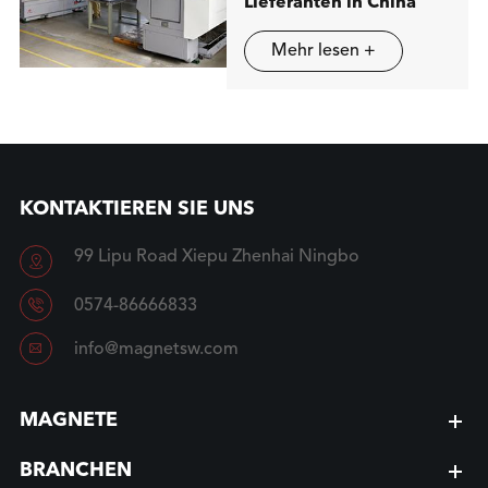
Lieferanten in China
Mehr lesen +
KONTAKTIEREN SIE UNS
99 Lipu Road Xiepu Zhenhai Ningbo


0574-86666833

info@magnetsw.com
MAGNETE
BRANCHEN