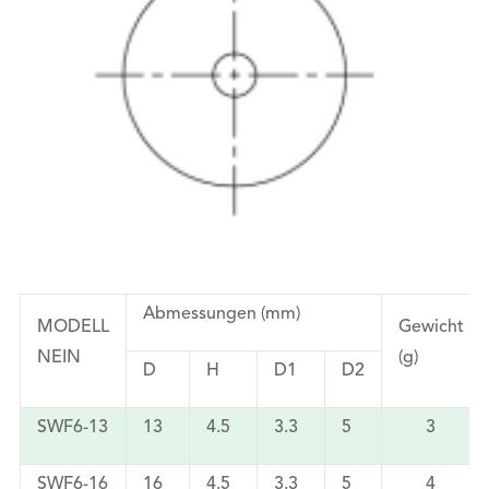
Abmessungen (mm)
MODELL
Gewicht
NEIN
(g)
D
H
D1
D2
SWF6-13
13
4.5
3.3
5
3
SWF6-16
16
4.5
3.3
5
4