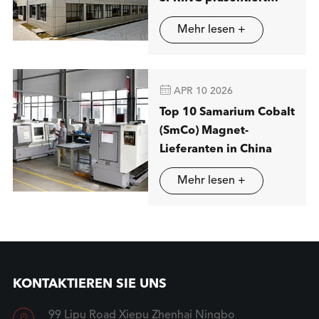
fortschritt liche
Mehr lesen +
Lösungen für
magnetische Trennung
in Stuttgart

APR 10 2026
Top 10 Samarium Cobalt
(SmCo) Magnet-
Lieferanten in China
Mehr lesen +
KONTAKTIEREN SIE UNS
99 Lipu Road Xiepu Zhenhai Ningbo
