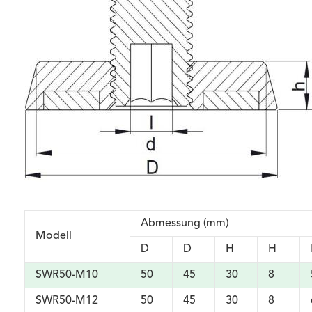
Abmessung (mm)
Modell
D
D
H
H
SWR50-M10
50
45
30
8
SWR50-M12
50
45
30
8