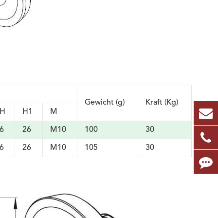
Gewicht (g)
Kraft (Kg)
H
H1
M
6
26
M10
100
30
6
26
M10
105
30