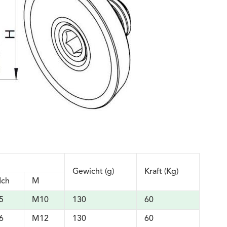
Gewicht (g)
Kraft (Kg)
Ich
M
5
M10
130
60
6
M12
130
60